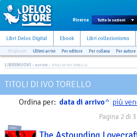
Ricerca
Libri Delos Digital
Ebook
Libri collezionismo
Sfoglia per
Ultimi arrivi
Per editore
Per collana
Per autore
LIBRINUOVI
>
AUTORI
> TITOLI DI IVO TORELLO
TITOLI DI IVO TORELLO
Ordina per:
data di arrivo
più ven
Pagina 2 di 3
LIBRI
The Astounding Lovecraf