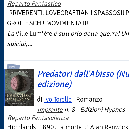
Reparto Fantastico
IRRIVERENTI! LOVECRAFTIANI! SPASSOSI! P
GROTTESCHI! MOVIMENTATI!
La
Ville Lumière
è sull’orlo della guerra! U
suicidi,...
LIBRI
Predatori dall'Abisso (N
edizione)
di
Ivo Torello
| Romanzo
Impronte
n. 8 - Edizioni Hypnos -
Reparto Fantascienza
Highlands, 1890. La morte di Alan Renwick, 