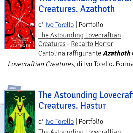
Creatures. Azathoth
di
Ivo Torello
| Portfolio
The Astounding Lovecraftian
Creatures
-
Reparto Horror
Cartolina raffigurante
Azathoth
Lovecraftian Creatures
, di Ivo Torello. For
LIBRI
The Astounding Lovecraf
Creatures. Hastur
di
Ivo Torello
| Portfolio
The Astounding Lovecraftian