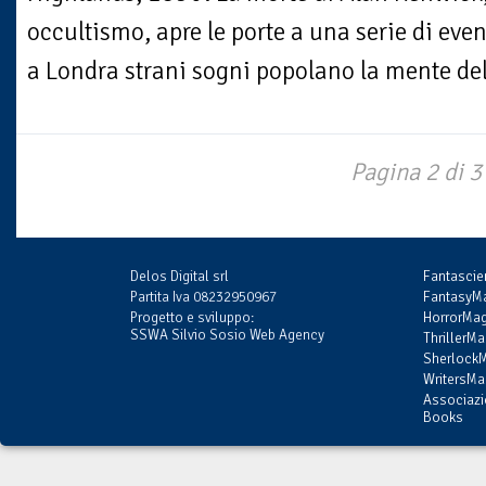
occultismo, apre le porte a una serie di even
a Londra strani sogni popolano la mente del
Pagina 2 di 3
Delos Digital srl
Fantasci
Partita Iva 08232950967
FantasyMa
Progetto e sviluppo:
HorrorMag
SSWA Silvio Sosio Web Agency
ThrillerMa
SherlockM
WritersMag
Associazi
Books