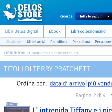
Ricerca
Libri Delos Digital
Ebook
Libri collezionismo
Sfoglia per
Ultimi arrivi
Per editore
Per collana
Per autore
LIBRINUOVI
>
AUTORI
> TITOLI DI TERRY PRATCHETT
TITOLI DI TERRY PRATCHETT
Ordina per:
data di arrivo
più vend
Pagina 2 di 4
LIBRI
L' intrepida Tiffany e i pi