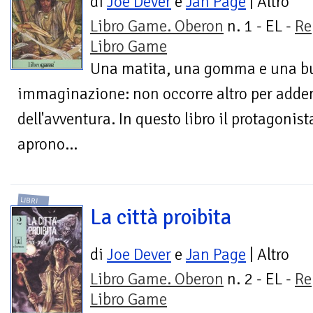
di
Joe Dever
e
Jan Page
| Altro
Libro Game. Oberon
n. 1 - EL -
Re
Libro Game
Una matita, una gomma e una bu
immaginazione: non occorre altro per addent
dell'avventura. In questo libro il protagonista
aprono...
LIBRI
La città proibita
di
Joe Dever
e
Jan Page
| Altro
Libro Game. Oberon
n. 2 - EL -
Re
Libro Game