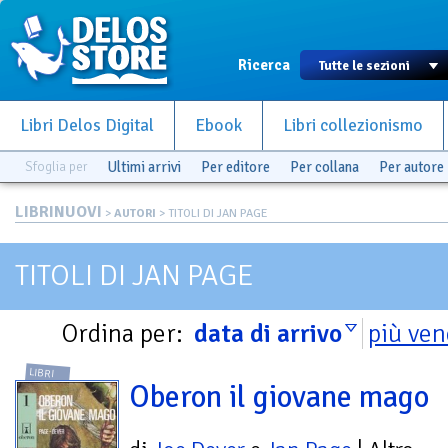
Ricerca
Libri Delos Digital
Ebook
Libri collezionismo
Sfoglia per
Ultimi arrivi
Per editore
Per collana
Per autore
LIBRINUOVI
>
AUTORI
> TITOLI DI JAN PAGE
TITOLI DI JAN PAGE
Ordina per:
data di arrivo
più ven
LIBRI
Oberon il giovane mago