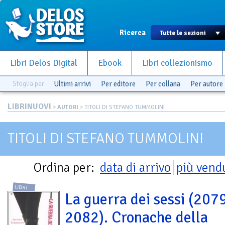
Ricerca
Libri Delos Digital
Ebook
Libri collezionismo
Sfoglia per
Ultimi arrivi
Per editore
Per collana
Per autore
LIBRINUOVI
>
AUTORI
> TITOLI DI STEFANO TUMMOLINI
TITOLI DI STEFANO TUMMOLINI
Ordina per:
data di arrivo
più vend
LIBRI
La guerra dei sessi (207
2082). Cronache della