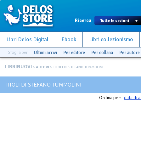
Ricerca
Libri Delos Digital
Ebook
Libri collezionismo
Sfoglia per
Ultimi arrivi
Per editore
Per collana
Per autore
LIBRINUOVI
>
AUTORI
> TITOLI DI STEFANO TUMMOLINI
TITOLI DI STEFANO TUMMOLINI
Ordina per:
data di a