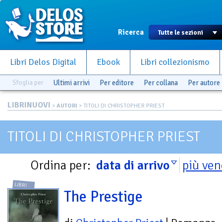
Ricerca
Libri Delos Digital
Ebook
Libri collezionismo
Sfoglia per
Ultimi arrivi
Per editore
Per collana
Per autore
LIBRINUOVI
>
AUTORI
> TITOLI DI CHRISTOPHER PRIEST
TITOLI DI CHRISTOPHER PRIEST
Ordina per:
data di arrivo
più ven
LIBRI
The Prestige