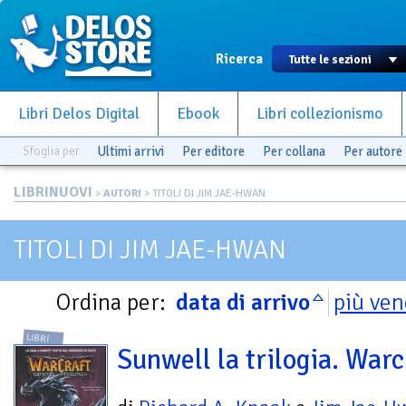
Ricerca
Libri Delos Digital
Ebook
Libri collezionismo
Sfoglia per
Ultimi arrivi
Per editore
Per collana
Per autore
LIBRINUOVI
>
AUTORI
> TITOLI DI JIM JAE-HWAN
TITOLI DI JIM JAE-HWAN
Ordina per:
data di arrivo
più ven
LIBRI
Sunwell la trilogia. Warc