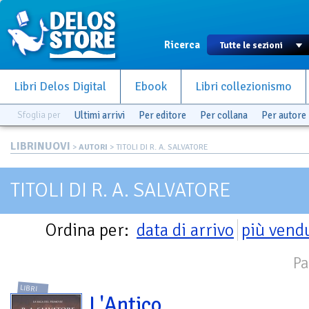
Ricerca
Libri Delos Digital
Ebook
Libri collezionismo
Sfoglia per
Ultimi arrivi
Per editore
Per collana
Per autore
LIBRINUOVI
>
AUTORI
> TITOLI DI R. A. SALVATORE
TITOLI DI R. A. SALVATORE
Ordina per:
data di arrivo
più vend
Pa
LIBRI
L'Antico