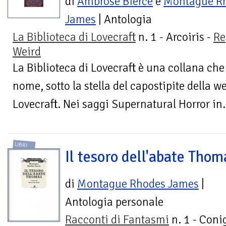
di
Ambrose Bierce
e
Montague R
James
| Antologia
La Biblioteca di Lovecraft
n. 1 - Arcoiris -
Re
Weird
La Biblioteca di Lovecraft è una collana ch
nome, sotto la stella del capostipite della w
Lovecraft. Nei saggi Supernatural Horror in.
LIBRI
Il tesoro dell'abate Thom
di
Montague Rhodes James
|
Antologia personale
Racconti di Fantasmi
n. 1 - Conig