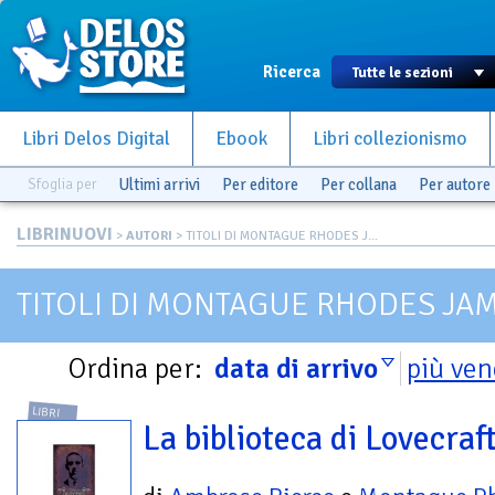
Ricerca
Libri Delos Digital
Ebook
Libri collezionismo
Sfoglia per
Ultimi arrivi
Per editore
Per collana
Per autore
LIBRINUOVI
>
AUTORI
> TITOLI DI MONTAGUE RHODES J...
TITOLI DI MONTAGUE RHODES JA
Ordina per:
data di arrivo
più ven
LIBRI
La biblioteca di Lovecraf