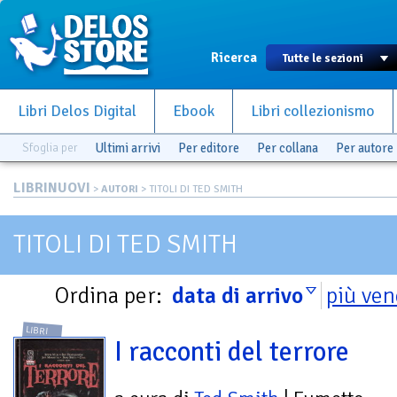
Ricerca
Libri Delos Digital
Ebook
Libri collezionismo
Sfoglia per
Ultimi arrivi
Per editore
Per collana
Per autore
LIBRINUOVI
>
AUTORI
> TITOLI DI TED SMITH
TITOLI DI TED SMITH
Ordina per:
data di arrivo
più ven
LIBRI
I racconti del terrore