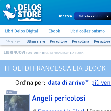
Ricerca
Libri Delos Digital
Ebook
Libri collezionismo
Sfoglia per
Ultimi arrivi
Per editore
Per collana
Per autore
LIBRINUOVI
>
AUTORI
> TITOLI DI FRANCESCA LIA BLOCK
TITOLI DI FRANCESCA LIA BLOCK
Ordina per:
data di arrivo
più ven
LIBRI
Angeli pericolosi