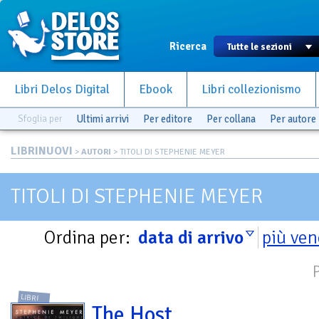
Ricerca
Libri Delos Digital
Ebook
Libri collezionismo
Sfoglia per
Ultimi arrivi
Per editore
Per collana
Per autore
LIBRINUOVI
>
AUTORI
> TITOLI DI STEPHENIE MEYER
TITOLI DI STEPHENIE MEYER
Ordina per:
data di arrivo
più ven
LIBRI
The Host