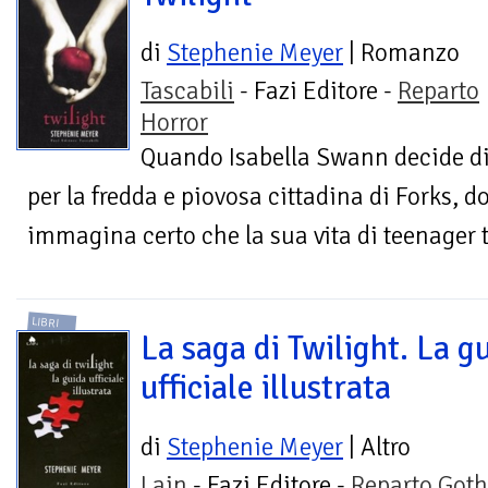
di
Stephenie Meyer
| Romanzo
Tascabili
- Fazi Editore -
Reparto
Horror
Quando Isabella Swann decide di 
per la fredda e piovosa cittadina di Forks, d
immagina certo che la sua vita di teenager t
LIBRI
La saga di Twilight. La g
ufficiale illustrata
di
Stephenie Meyer
| Altro
Lain
- Fazi Editore -
Reparto Goth