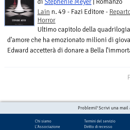
di
Stephenie Meyer
| Romanzo
Lain
n. 49 - Fazi Editore -
Repart
Horror
Ultimo capitolo della quadrilogia
d'amore che ha emozionato milioni di giovani
Edward accetterà di donare a Bella l'immorta
Problemi? Scrivi una mail
Chi siamo
Termini del servizio
L'Associazione
Diritto di recesso