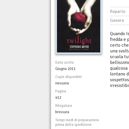
Reparto
Genere
Quando Is
fredda e 
certo che
una svolt
scuola tut
bellissim
Data uscita
qualcosa 
Giugno 2011
lontano da
Copie disponibili
sospettos
nessuna
irresistib
Pagine
412
Rilegatura
brossura
Tempi medi di preparazione
prima della spedizione