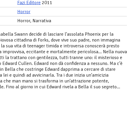
Fazi Editore
2011
Horror
Horror, Narrativa
abella Swann decide di lasciare l'assolata Phoenix per la
piovosa cittadina di Forks, dove vive suo padre, non immagina
 la sua vita di teenager timida e introversa conoscerà presto
a improvvisa, eccitante e mortalmente pericolosa... Nella nuova
ti la trattano con gentilezza, tutti tranne uno: il misterioso e
o Edward Cullen. Edward non dà confidenza a nessuno. Ma c'è
in Bella che costringe Edward dapprima a cercare di stare
 lei e quindi ad avvicinarla. Tra i due inizia un'amicizia
a che man mano si trasforma in un'attrazione potente,
ile. Fino al giorno in cui Edward rivela a Bella il suo segreto...