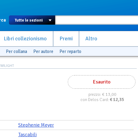
rca
Libri collezionismo
Premi
Altro
Per collana
Per autore
Per reparto
TWILIGHT
Esaurito
€ 13,00
prezzo:
€
12,35
con Delos Card:
Stephenie Meyer
Tascabili