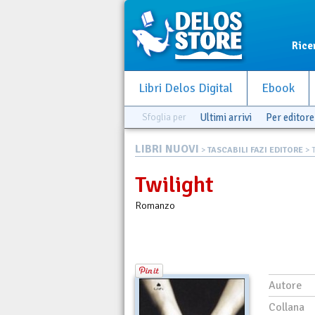
Rice
Libri Delos Digital
Ebook
Sfoglia per
Ultimi arrivi
Per editore
LIBRI NUOVI
>
TASCABILI FAZI EDITORE
> 
Twilight
Romanzo
Autore
Collana