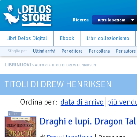
Ricerca
Libri Delos Digital
Ebook
Libri collezionismo
Sfoglia per
Ultimi arrivi
Per editore
Per collana
Per autore
LIBRINUOVI
>
AUTORI
> TITOLI DI DREW HENRIKSEN
TITOLI DI DREW HENRIKSEN
Ordina per:
data di arrivo
più vend
LIBRI
Draghi e lupi. Dragon Tal