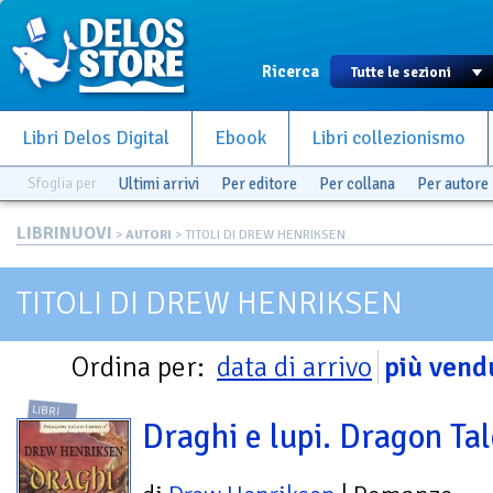
Ricerca
Libri Delos Digital
Ebook
Libri collezionismo
Sfoglia per
Ultimi arrivi
Per editore
Per collana
Per autore
LIBRINUOVI
>
AUTORI
> TITOLI DI DREW HENRIKSEN
TITOLI DI DREW HENRIKSEN
Ordina per:
data di arrivo
più vend
LIBRI
Draghi e lupi. Dragon Tal