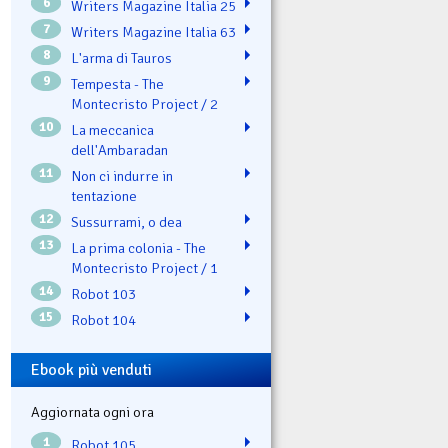
6
Writers Magazine Italia 25
7
Writers Magazine Italia 63
8
L'arma di Tauros
9
Tempesta - The
Montecristo Project / 2
10
La meccanica
dell'Ambaradan
11
Non ci indurre in
tentazione
12
Sussurrami, o dea
13
La prima colonia - The
Montecristo Project / 1
14
Robot 103
15
Robot 104
Ebook più venduti
Aggiornata ogni ora
1
Robot 105