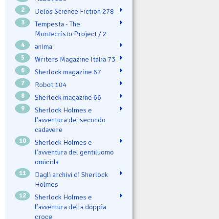
2
Delos Science Fiction 278
3
Tempesta - The
Montecristo Project / 2
4
ənima
5
Writers Magazine Italia 73
6
Sherlock magazine 67
7
Robot 104
8
Sherlock magazine 66
9
Sherlock Holmes e
l'avventura del secondo
cadavere
10
Sherlock Holmes e
l’avventura del gentiluomo
omicida
11
Dagli archivi di Sherlock
Holmes
12
Sherlock Holmes e
l’avventura della doppia
croce