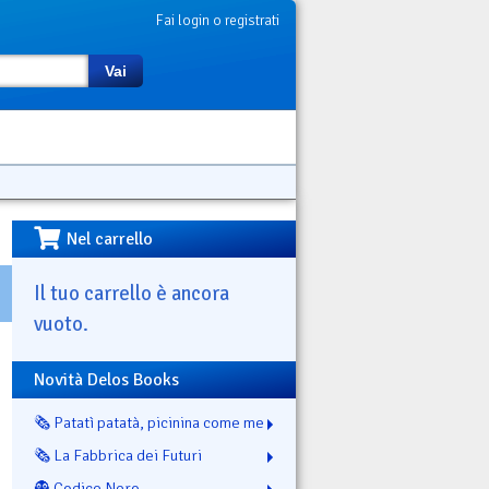
Fai login o registrati
Vai
Nel carrello
Il tuo carrello è ancora
vuoto.
Novità Delos Books
🗞️ Patatì patatà, picinina come me
🗞️ La Fabbrica dei Futuri
👻 Codice Nero