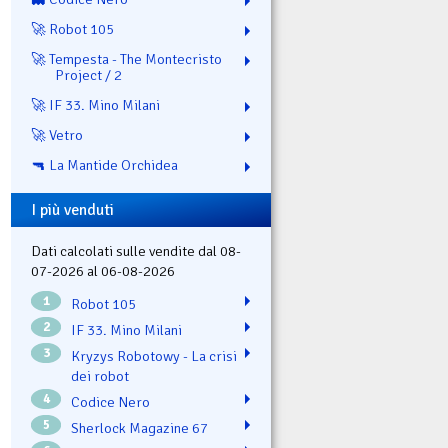
🚀 Robot 105
🚀 Tempesta - The Montecristo
Project / 2
🚀 IF 33. Mino Milani
🚀 Vetro
🔫 La Mantide Orchidea
I più venduti
Dati calcolati sulle vendite dal 08-
07-2026 al 06-08-2026
1
Robot 105
2
IF 33. Mino Milani
3
Kryzys Robotowy - La crisi
dei robot
4
Codice Nero
5
Sherlock Magazine 67