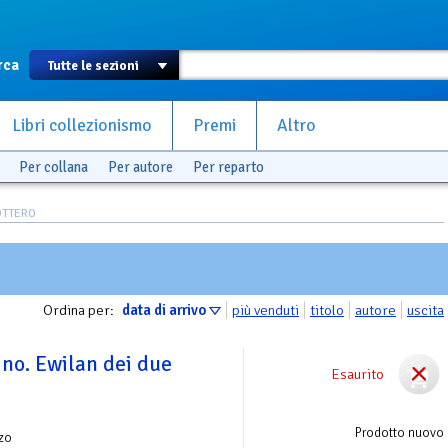
rca
Libri collezionismo
Premi
Altro
Per collana
Per autore
Per reparto
BOTTERO
Ordina per:
data di arrivo
più venduti
titolo
autore
uscita
tino. Ewilan dei due
Esaurito
Prodotto nuovo
zo