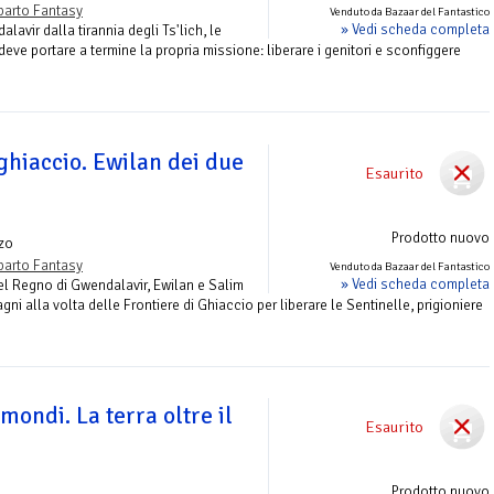
parto Fantasy
Venduto da Bazaar del Fantastico
» Vedi scheda completa
avir dalla tirannia degli Ts'lich, le
deve portare a termine la propria missione: liberare i genitori e sconfiggere
 ghiaccio. Ewilan dei due
Esaurito
Prodotto nuovo
zo
parto Fantasy
Venduto da Bazaar del Fantastico
» Vedi scheda completa
el Regno di Gwendalavir, Ewilan e Salim
ni alla volta delle Frontiere di Ghiaccio per liberare le Sentinelle, prigioniere
mondi. La terra oltre il
Esaurito
Prodotto nuovo