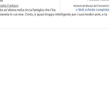
zo
parto Fantasy
Venduto da Bazaar del Fantastico
» Vedi scheda completa
ta un'aliena nella ricca famiglia che l'ha
aneta in cui vive. Certo, è quasi troppo intelligente per i suoi tredici anni, e la