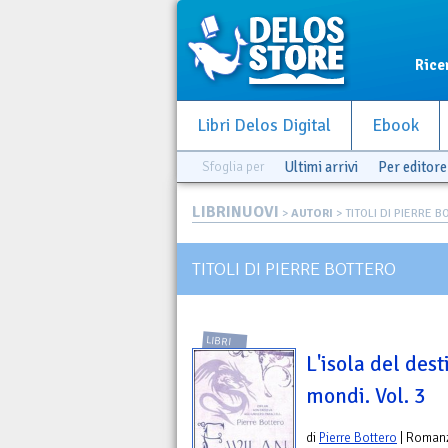
Rice
Libri Delos Digital
Ebook
Sfoglia per
Ultimi arrivi
Per editore
LIBRINUOVI
>
AUTORI
> TITOLI DI PIERRE 
TITOLI DI PIERRE BOTTERO
LIBRI
L'isola del des
mondi. Vol. 3
di
Pierre Bottero
| Roman