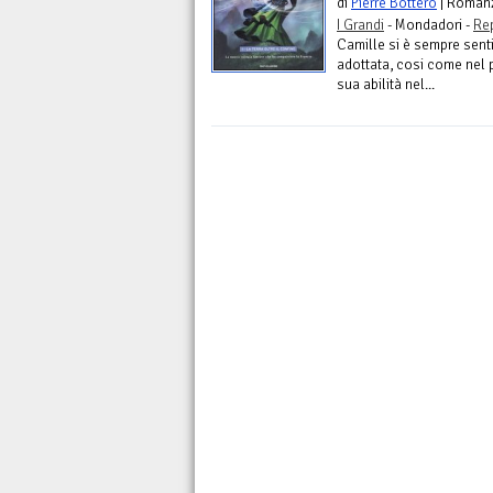
di
Pierre Bottero
| Roman
I Grandi
- Mondadori -
Re
Camille si è sempre senti
adottata, cosi come nel pi
sua abilità nel...