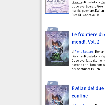
I Grandi
- Mondadori -
Re
Dopo aver liberato Gwendal
mantidi guerriere, Ewilan 
Elea Ril'Morienval, la...
LIBRI
Le frontiere di
mondi. Vol. 2
di
Pierre Bottero
| Roman
I Grandi
- Mondadori -
Re
Dopo aver fatto ritorno n
partono con i loro compag
dei mostruosi Ts'Lich....
LIBRI
Ewilan dei due 
confine