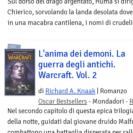
Sul dorso del drago argentato, Huma si diri
Chierico, sorvolando la landa desolata dove
in una macabra cantilena, i nomi di crudeli 
LIBRI
L'anima dei demoni. La
guerra degli antichi.
Warcraft. Vol. 2
di
Richard A. Knaak
| Romanzo
Oscar Bestsellers
- Mondadori -
R
Nel secondo capitolo di questa epica trilogia
della notte, guidati dal giovane druido Mal
combattono una battaglia disperata per rall