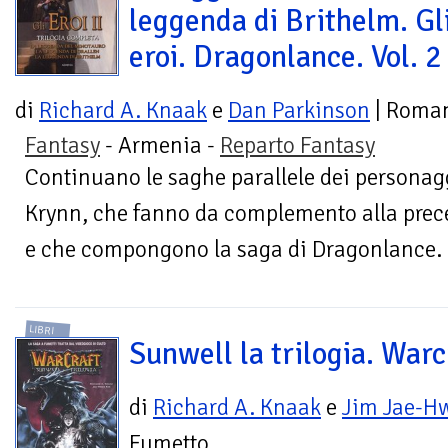
leggenda di Brithelm. Gl
eroi. Dragonlance. Vol. 2
di
Richard A. Knaak
e
Dan Parkinson
| Roma
Fantasy
- Armenia -
Reparto Fantasy
Continuano le saghe parallele dei personag
Krynn, che fanno da complemento alla preced
e che compongono la saga di Dragonlance. "
LIBRI
Sunwell la trilogia. Warc
di
Richard A. Knaak
e
Jim Jae-H
Fumetto