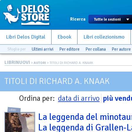
Ricerca
Libri Delos Digital
Ebook
Libri collezionismo
Sfoglia per
Ultimi arrivi
Per editore
Per collana
Per autore
LIBRINUOVI
>
AUTORI
> TITOLI DI RICHARD A. KNAAK
TITOLI DI RICHARD A. KNAAK
Ordina per:
data di arrivo
più vend
LIBRI
La leggenda del minotau
La leggenda di Grallen-L