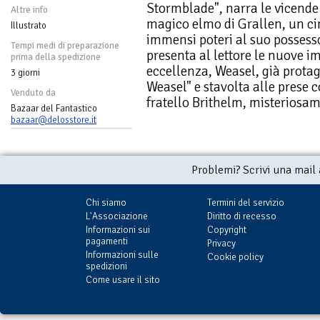
Stormblade", narra le vicende
Altre info
magico elmo di Grallen, un ci
Illustrato
immensi poteri al suo possess
Tempi medi di preparazione
presenta al lettore le nuove im
prima della spedizione
eccellenza, Weasel, già prota
3 giorni
Weasel" e stavolta alle prese c
Venduto da
fratello Brithelm, misteriosa
Bazaar del Fantastico
bazaar@delosstore.it
Problemi? Scrivi una mail
Chi siamo
Termini del servizio
L'Associazione
Diritto di recesso
Informazioni sui
Copyright
pagamenti
Privacy
Informazioni sulle
Cookie policy
spedizioni
Come usare il sito