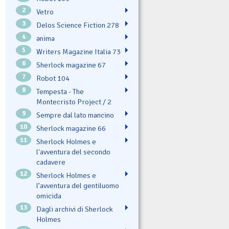
2
Vetro
3
Delos Science Fiction 278
4
ənima
5
Writers Magazine Italia 73
6
Sherlock magazine 67
7
Robot 104
8
Tempesta - The
Montecristo Project / 2
9
Sempre dal lato mancino
10
Sherlock magazine 66
11
Sherlock Holmes e
l'avventura del secondo
cadavere
12
Sherlock Holmes e
l’avventura del gentiluomo
omicida
13
Dagli archivi di Sherlock
Holmes