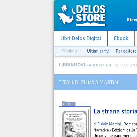
Rice
Libri Delos Digital
Ebook
Sfoglia per
Ultimi arrivi
Per editore
LIBRINUOVI
>
AUTORI
> TITOLI DI FULVIO M
TITOLI DI FULVIO MARTINI
LIBRI
La strana stori
di
Fulvio Martini
| Roman
Narrativa
- Edizioni della
Un giovane cane viene fa