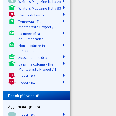
6
Writers Magazine Italia 25
7
Writers Magazine Italia 63
8
L'arma di Tauros
9
Tempesta - The
Montecristo Project / 2
10
La meccanica
dell'Ambaradan
11
Non ci indurre in
tentazione
12
Sussurrami, o dea
13
La prima colonia - The
Montecristo Project / 1
14
Robot 103
15
Robot 104
Ebook più venduti
Aggiornata ogni ora
1
Robot 105