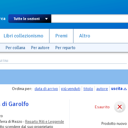
rca
Libri collezionismo
Premi
Altro
Per collana
Per autore
Per reparto
ARTINI
Ordina per:
data di arrivo
più venduti
titolo
autore
uscita
a di Garolfo
Esaurito
zo
 Terra di Mezzo -
Reparto Miti e Leggende
Prodotto nuovo
tto scendere dal suo proprietario