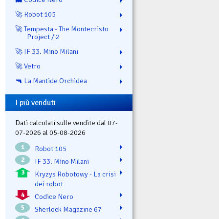
🚀 Robot 105
🚀 Tempesta - The Montecristo
Project / 2
🚀 IF 33. Mino Milani
🚀 Vetro
🔫 La Mantide Orchidea
I più venduti
Dati calcolati sulle vendite dal 07-
07-2026 al 05-08-2026
1
Robot 105
2
IF 33. Mino Milani
3
Kryzys Robotowy - La crisi
dei robot
4
Codice Nero
5
Sherlock Magazine 67