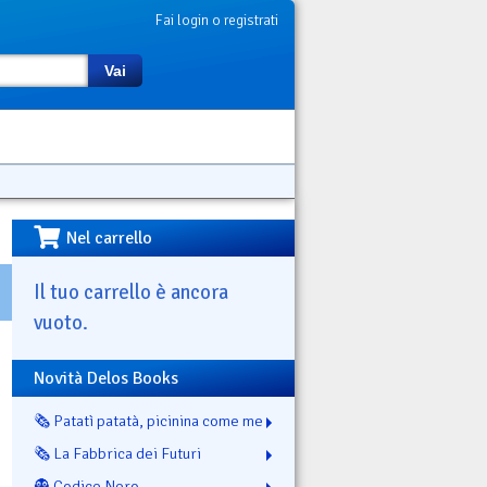
Fai login o registrati
Vai
Nel carrello
Il tuo carrello è ancora
vuoto.
Novità Delos Books
🗞️ Patatì patatà, picinina come me
🗞️ La Fabbrica dei Futuri
👻 Codice Nero