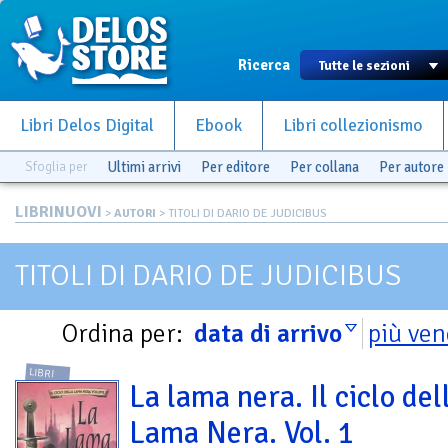
Ricerca
Libri Delos Digital
Ebook
Libri collezionismo
Sfoglia per
Ultimi arrivi
Per editore
Per collana
Per autore
LIBRINUOVI
>
AUTORI
> TITOLI DI DARIO DE JUDICIBUS
TITOLI DI DARIO DE JUDICIBUS
Ordina per:
data di arrivo
più ven
LIBRI
La lama nera. Il ciclo del
Lama Nera. Vol. 1