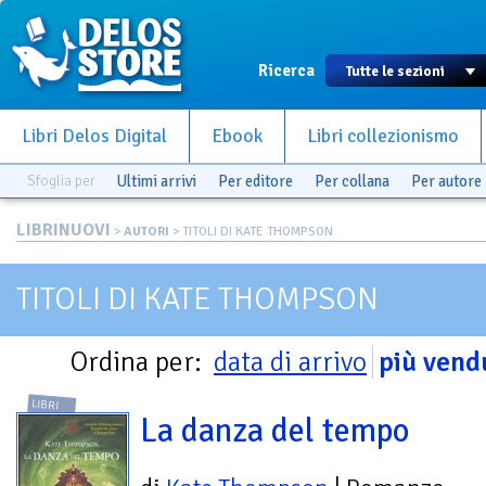
Ricerca
Libri Delos Digital
Ebook
Libri collezionismo
Sfoglia per
Ultimi arrivi
Per editore
Per collana
Per autore
LIBRINUOVI
>
AUTORI
> TITOLI DI KATE THOMPSON
TITOLI DI KATE THOMPSON
Ordina per:
data di arrivo
più vend
LIBRI
La danza del tempo