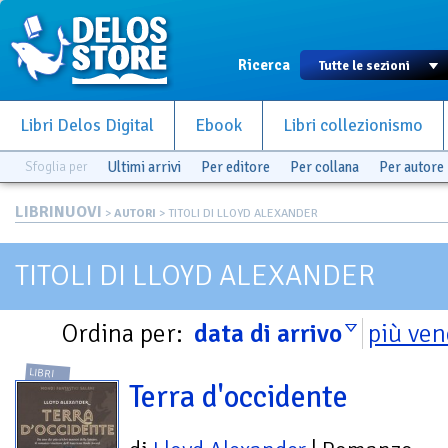
Ricerca
Libri Delos Digital
Ebook
Libri collezionismo
Sfoglia per
Ultimi arrivi
Per editore
Per collana
Per autore
LIBRINUOVI
>
AUTORI
> TITOLI DI LLOYD ALEXANDER
TITOLI DI LLOYD ALEXANDER
Ordina per:
data di arrivo
più ven
LIBRI
Terra d'occidente