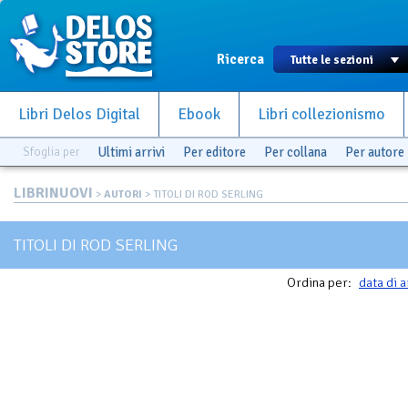
Ricerca
Libri Delos Digital
Ebook
Libri collezionismo
Sfoglia per
Ultimi arrivi
Per editore
Per collana
Per autore
LIBRINUOVI
>
AUTORI
> TITOLI DI ROD SERLING
TITOLI DI ROD SERLING
Ordina per:
data di a