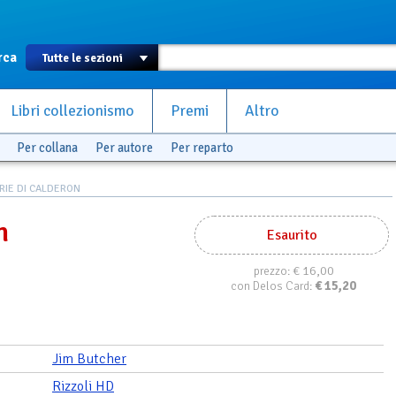
rca
Libri collezionismo
Premi
Altro
Per collana
Per autore
Per reparto
RIE DI CALDERON
n
Esaurito
€ 16,00
prezzo:
€
15,20
con Delos Card:
Jim Butcher
Rizzoli HD