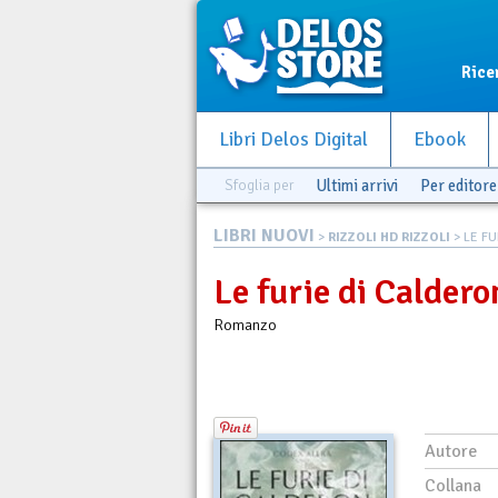
Rice
Libri Delos Digital
Ebook
Sfoglia per
Ultimi arrivi
Per editore
LIBRI NUOVI
>
RIZZOLI HD RIZZOLI
> LE FU
Le furie di Caldero
Romanzo
Autore
Collana