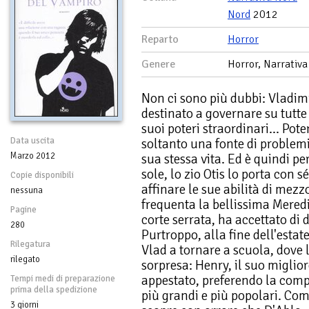
Nord
2012
Reparto
Horror
Genere
Horror, Narrativa
Non ci sono più dubbi: Vladimir
destinato a governare su tutte 
suoi poteri straordinari... Po
Data uscita
soltanto una fonte di problem
Marzo 2012
sua stessa vita. Ed è quindi pe
sole, lo zio Otis lo porta con s
Copie disponibili
affinare le sue abilità di mez
nessuna
frequenta la bellissima Mered
Pagine
corte serrata, ha accettato di 
280
Purtroppo, alla fine dell'estate,
Rilegatura
Vlad a tornare a scuola, dove
rilegato
sorpresa: Henry, il suo miglior
appestato, preferendo la comp
Tempi medi di preparazione
prima della spedizione
più grandi e più popolari. Com
3 giorni