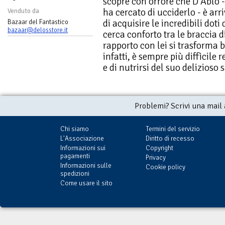
scopre con orrore che D'Ablo -
ha cercato di ucciderlo - è arri
Venduto da
di acquisire le incredibili dot
Bazaar del Fantastico
bazaar@delosstore.it
cerca conforto tra le braccia 
rapporto con lei si trasforma b
infatti, è sempre più diffìcile 
e di nutrirsi del suo delizioso 
Problemi? Scrivi una mail
Chi siamo
Termini del servizio
L'Associazione
Diritto di recesso
Informazioni sui
Copyright
pagamenti
Privacy
Informazioni sulle
Cookie policy
spedizioni
Come usare il sito