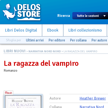
Ricerca
Libri Delos Digital
Ebook
Libri collezionismo
Sfoglia per
Ultimi arrivi
Per editore
Per collana
Per autore
LIBRI NUOVI
>
NARRATIVA NORD NORD
> LA RAGAZZA DEL VAMPIRO
La ragazza del vampiro
Romanzo
Autore
Heather Brewer
Collana
Narrativa Nord