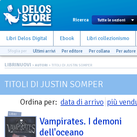
Ricerca
Libri Delos Digital
Ebook
Libri collezionismo
Sfoglia per
Ultimi arrivi
Per editore
Per collana
Per autore
LIBRINUOVI
>
AUTORI
> TITOLI DI JUSTIN SOMPER
TITOLI DI JUSTIN SOMPER
Ordina per:
data di arrivo
più vend
LIBRI
Vampirates. I demoni
dell'oceano