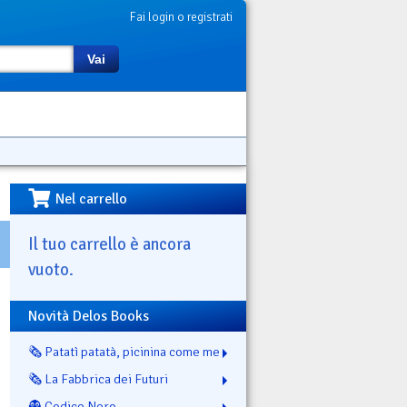
Fai login o registrati
Vai
Nel carrello
Il tuo carrello è ancora
vuoto.
Novità Delos Books
🗞️ Patatì patatà, picinina come me
🗞️ La Fabbrica dei Futuri
👻 Codice Nero