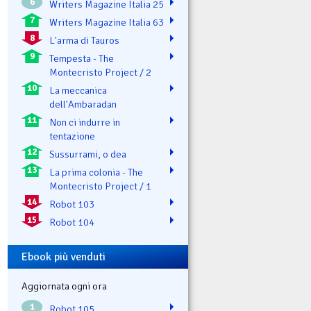
6
Writers Magazine Italia 25
7
Writers Magazine Italia 63
8
L'arma di Tauros
9
Tempesta - The
Montecristo Project / 2
10
La meccanica
dell'Ambaradan
11
Non ci indurre in
tentazione
12
Sussurrami, o dea
13
La prima colonia - The
Montecristo Project / 1
14
Robot 103
15
Robot 104
Ebook più venduti
Aggiornata ogni ora
1
Robot 105