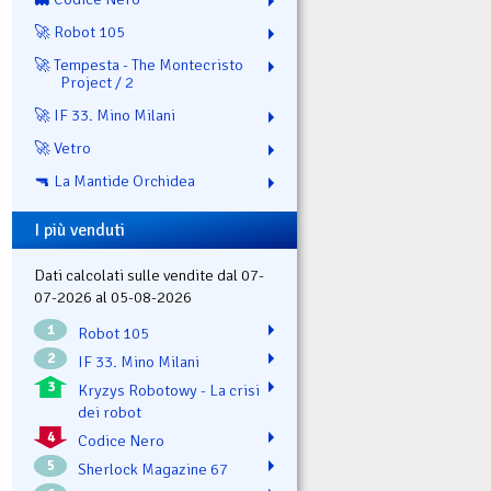
🚀 Robot 105
🚀 Tempesta - The Montecristo
Project / 2
🚀 IF 33. Mino Milani
🚀 Vetro
🔫 La Mantide Orchidea
I più venduti
Dati calcolati sulle vendite dal 07-
07-2026 al 05-08-2026
1
Robot 105
2
IF 33. Mino Milani
3
Kryzys Robotowy - La crisi
dei robot
4
Codice Nero
5
Sherlock Magazine 67