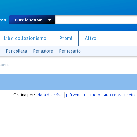
rca
Libri collezionismo
Premi
Altro
Per collana
Per autore
Per reparto
SOMPER
Ordina per:
data di arrivo
più venduti
titolo
autore
uscita