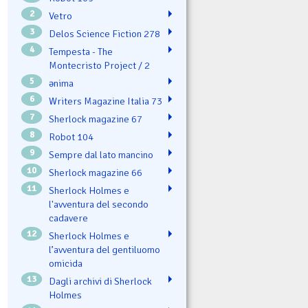
2
Vetro
3
Delos Science Fiction 278
4
Tempesta - The
Montecristo Project / 2
5
ənima
6
Writers Magazine Italia 73
7
Sherlock magazine 67
8
Robot 104
9
Sempre dal lato mancino
10
Sherlock magazine 66
11
Sherlock Holmes e
l'avventura del secondo
cadavere
12
Sherlock Holmes e
l’avventura del gentiluomo
omicida
13
Dagli archivi di Sherlock
Holmes