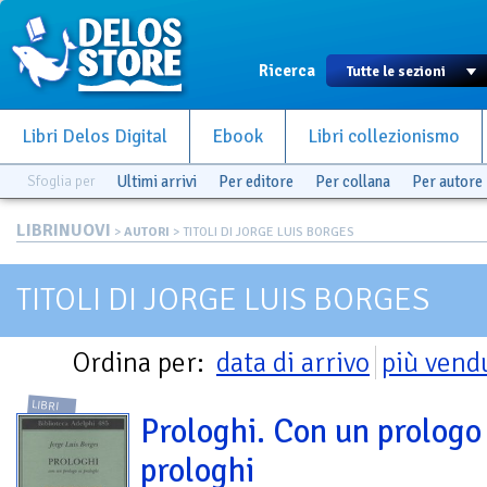
Ricerca
Libri Delos Digital
Ebook
Libri collezionismo
Sfoglia per
Ultimi arrivi
Per editore
Per collana
Per autore
LIBRINUOVI
>
AUTORI
> TITOLI DI JORGE LUIS BORGES
TITOLI DI JORGE LUIS BORGES
Ordina per:
data di arrivo
più vend
LIBRI
Prologhi. Con un prologo 
prologhi