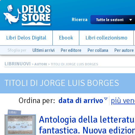
Ricerca
Libri Delos Digital
Ebook
Libri collezionismo
Sfoglia per
Ultimi arrivi
Per editore
Per collana
Per autore
LIBRINUOVI
>
AUTORI
> TITOLI DI JORGE LUIS BORGES
TITOLI DI JORGE LUIS BORGES
Ordina per:
data di arrivo
più ven
LIBRI
Antologia della letteratu
fantastica. Nuova edizio