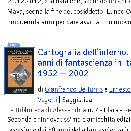
21.12.2012, è la data che, secondo un ant
Maya, segna la fine del cosiddetto "Lungo C
cinquemila anni per dare avvio a uno nuovo.
LIBRI
Cartografia dell'inferno.
anni di fantascienza in It
1952 — 2002
di
Gianfranco De Turris
e
Ernesto
Vegetti
| Saggistica
La Biblioteca di Alessandria
n. 7 - Elara -
Re
Seconda e rinnovatissima e arricchita edizi
occasione dei 50 anni della fantascienza in 