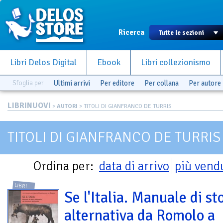
Ricerca
Libri Delos Digital
Ebook
Libri collezionismo
Sfoglia per
Ultimi arrivi
Per editore
Per collana
Per autore
LIBRINUOVI
>
AUTORI
> TITOLI DI GIANFRANCO DE TURRIS
TITOLI DI GIANFRANCO DE TURRIS
Ordina per:
data di arrivo
più vend
LIBRI
Se l'Italia. Manuale di st
alternativa da Romolo a