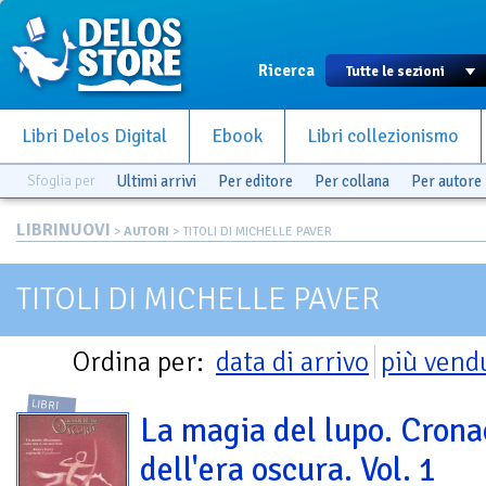
Ricerca
Libri Delos Digital
Ebook
Libri collezionismo
Sfoglia per
Ultimi arrivi
Per editore
Per collana
Per autore
LIBRINUOVI
>
AUTORI
> TITOLI DI MICHELLE PAVER
TITOLI DI MICHELLE PAVER
Ordina per:
data di arrivo
più vend
LIBRI
La magia del lupo. Cron
dell'era oscura. Vol. 1