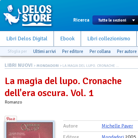
Ricerca
Libri Delos Digital
Ebook
Libri collezionismo
Sfoglia per
Ultimi arrivi
Per editore
Per collana
Per autore
LIBRI NUOVI
>
MONDADORI
> LA MAGIA DEL LUPO. CRONACHE ...
La magia del lupo. Cronache
dell'era oscura. Vol. 1
Romanzo
Autore
Michelle Paver
Editore
Mondadori
2005