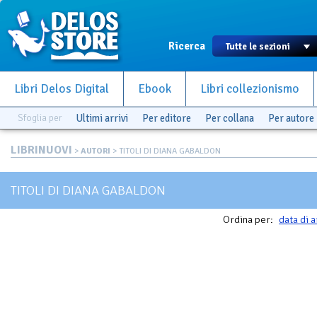
Ricerca
Libri Delos Digital
Ebook
Libri collezionismo
Sfoglia per
Ultimi arrivi
Per editore
Per collana
Per autore
LIBRINUOVI
>
AUTORI
> TITOLI DI DIANA GABALDON
TITOLI DI DIANA GABALDON
Ordina per:
data di a