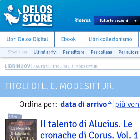
Ricerca
Libri Delos Digital
Ebook
Libri collezionismo
Sfoglia per
Ultimi arrivi
Per editore
Per collana
Per autore
LIBRINUOVI
>
AUTORI
> TITOLI DI L. E. MODESITT JR.
TITOLI DI L. E. MODESITT JR.
Ordina per:
data di arrivo
più ven
LIBRI
Il talento di Alucius. Le
cronache di Corus. Vol. 1