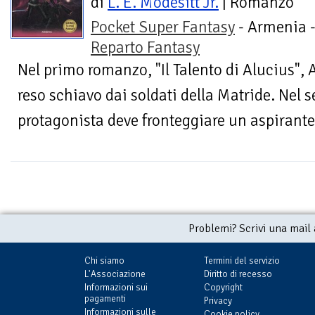
di
L. E. Modesitt Jr.
| Romanzo
Pocket Super Fantasy
- Armenia 
Reparto Fantasy
Nel primo romanzo, "Il Talento di Alucius", 
reso schiavo dai soldati della Matride. Nel s
protagonista deve fronteggiare un aspirante
Problemi? Scrivi una mail
Chi siamo
Termini del servizio
L'Associazione
Diritto di recesso
Informazioni sui
Copyright
pagamenti
Privacy
Informazioni sulle
Cookie policy