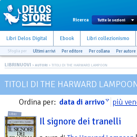
Ricerca
Libri Delos Digital
Ebook
Libri collezionismo
Sfoglia per
Ultimi arrivi
Per editore
Per collana
Per autore
LIBRINUOVI
>
AUTORI
> TITOLI DI THE HARWARD LAMPOON
TITOLI DI THE HARWARD LAMPOO
Ordina per:
data di arrivo
più ven
LIBRI
Il signore dei tranelli