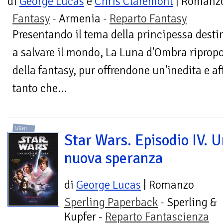
di
George Lucas
e
Chris Claremont
| Romanz
Fantasy
- Armenia -
Reparto Fantasy
Presentando il tema della principessa desti
a salvare il mondo, La Luna d'Ombra riprop
della fantasy, pur offrendone un'inedita e a
tanto che...
LIBRI
Star Wars. Episodio IV. 
nuova speranza
di
George Lucas
| Romanzo
Sperling Paperback
- Sperling &
Kupfer -
Reparto Fantascienza