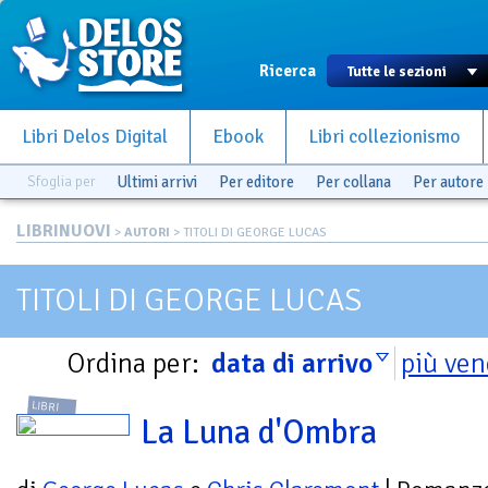
Ricerca
Libri Delos Digital
Ebook
Libri collezionismo
Sfoglia per
Ultimi arrivi
Per editore
Per collana
Per autore
LIBRINUOVI
>
AUTORI
> TITOLI DI GEORGE LUCAS
TITOLI DI GEORGE LUCAS
Ordina per:
data di arrivo
più ven
LIBRI
La Luna d'Ombra