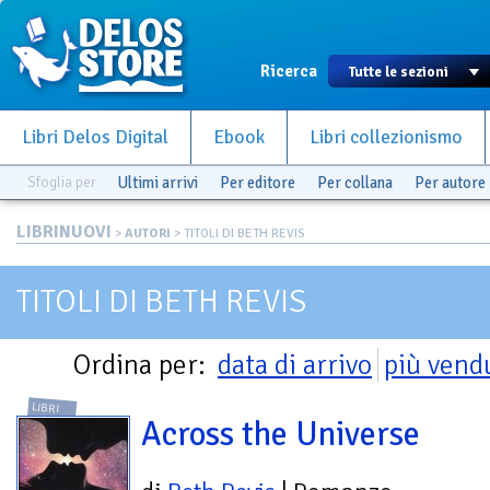
Ricerca
Libri Delos Digital
Ebook
Libri collezionismo
Sfoglia per
Ultimi arrivi
Per editore
Per collana
Per autore
LIBRINUOVI
>
AUTORI
> TITOLI DI BETH REVIS
TITOLI DI BETH REVIS
Ordina per:
data di arrivo
più vend
LIBRI
Across the Universe