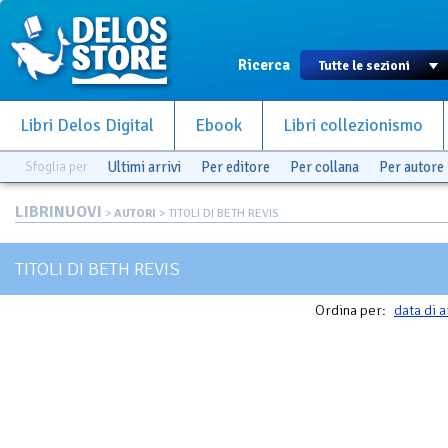
Ricerca
Libri Delos Digital
Ebook
Libri collezionismo
Sfoglia per
Ultimi arrivi
Per editore
Per collana
Per autore
LIBRINUOVI
>
AUTORI
> TITOLI DI BETH REVIS
TITOLI DI BETH REVIS
Ordina per:
data di a