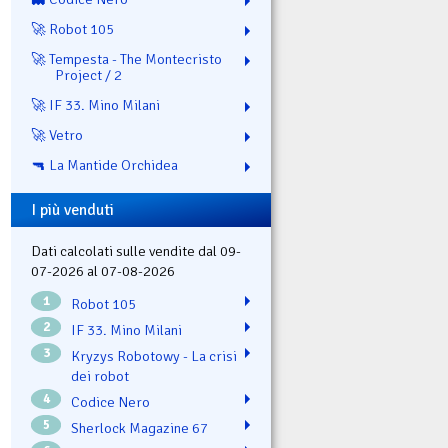
🚀 Robot 105
🚀 Tempesta - The Montecristo
Project / 2
🚀 IF 33. Mino Milani
🚀 Vetro
🔫 La Mantide Orchidea
I più venduti
Dati calcolati sulle vendite dal 09-
07-2026 al 07-08-2026
1
Robot 105
2
IF 33. Mino Milani
3
Kryzys Robotowy - La crisi
dei robot
4
Codice Nero
5
Sherlock Magazine 67