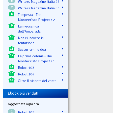
6
Writers Magazine Italia 25
7
Writers Magazine Italia 63
8
Tempesta - The
Montecristo Project / 2
9
La meccanica
dell'Ambaradan
10
Non ci indurre in
tentazione
11
Sussurrami, o dea
12
La prima colonia - The
Montecristo Project / 1
13
Robot 103
14
Robot 104
15
Oltre il pianeta del vento
Ebook più venduti
Aggiornata ogni ora
1
Robot 105