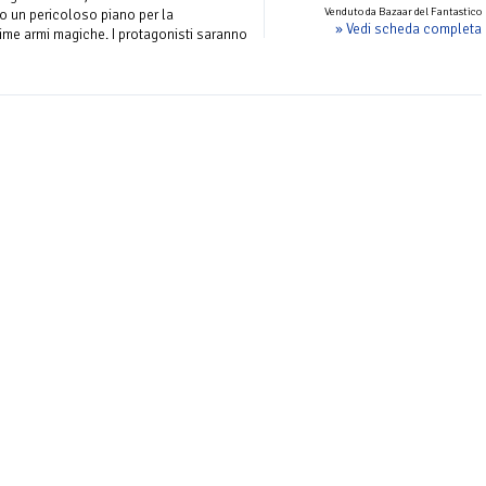
Venduto da Bazaar del Fantastico
o un pericoloso piano per la
» Vedi scheda completa
sime armi magiche. I protagonisti saranno