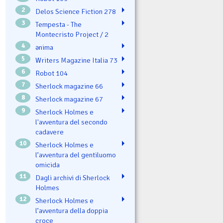
2
Delos Science Fiction 278
3
Tempesta - The
Montecristo Project / 2
4
ənima
5
Writers Magazine Italia 73
6
Robot 104
7
Sherlock magazine 66
8
Sherlock magazine 67
9
Sherlock Holmes e
l'avventura del secondo
cadavere
10
Sherlock Holmes e
l’avventura del gentiluomo
omicida
11
Dagli archivi di Sherlock
Holmes
12
Sherlock Holmes e
l’avventura della doppia
croce