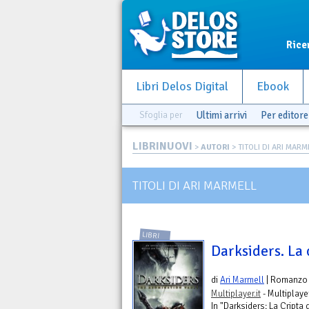
Rice
Libri Delos Digital
Ebook
Sfoglia per
Ultimi arrivi
Per editore
LIBRINUOVI
>
AUTORI
> TITOLI DI ARI MARM
TITOLI DI ARI MARMELL
LIBRI
Darksiders. La 
di
Ari Marmell
| Romanzo
Multiplayer.it
- Multiplayer
In "Darksiders: La Cripta 