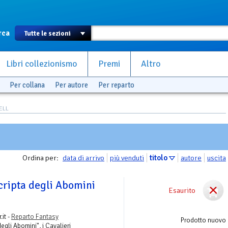
rca
Libri collezionismo
Premi
Altro
Per collana
Per autore
Per reparto
ELL
Ordina per:
data di arrivo
più venduti
titolo
autore
uscita
cripta degli Abomini
Esaurito
.it -
Reparto Fantasy
Prodotto nuovo
degli Abomini", i Cavalieri