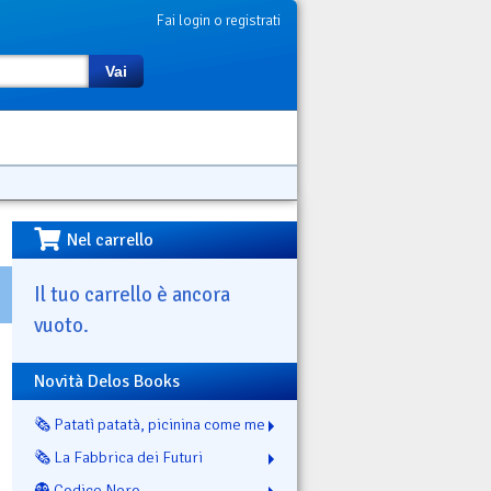
Fai login o registrati
Vai
Nel carrello
Il tuo carrello è ancora
vuoto.
Novità Delos Books
🗞️ Patatì patatà, picinina come me
🗞️ La Fabbrica dei Futuri
👻 Codice Nero