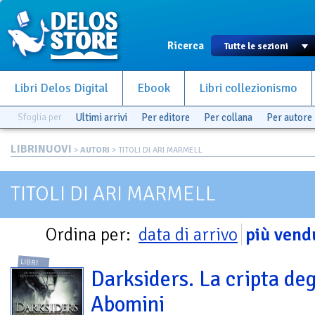
Ricerca
Libri Delos Digital
Ebook
Libri collezionismo
Sfoglia per
Ultimi arrivi
Per editore
Per collana
Per autore
LIBRINUOVI
>
AUTORI
> TITOLI DI ARI MARMELL
TITOLI DI ARI MARMELL
Ordina per:
data di arrivo
più vend
LIBRI
Darksiders. La cripta deg
Abomini