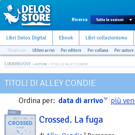
Ricerca
Libri Delos Digital
Ebook
Libri collezionismo
Sfoglia per
Ultimi arrivi
Per editore
Per collana
Per autore
LIBRINUOVI
>
AUTORI
> TITOLI DI ALLEY CONDIE
TITOLI DI ALLEY CONDIE
Ordina per:
data di arrivo
più ven
LIBRI
Crossed. La fuga