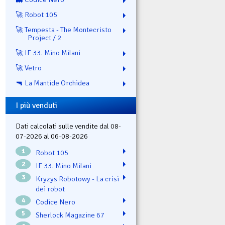
🚀 Robot 105
🚀 Tempesta - The Montecristo
Project / 2
🚀 IF 33. Mino Milani
🚀 Vetro
🔫 La Mantide Orchidea
I più venduti
Dati calcolati sulle vendite dal 08-
07-2026 al 06-08-2026
1
Robot 105
2
IF 33. Mino Milani
3
Kryzys Robotowy - La crisi
dei robot
4
Codice Nero
5
Sherlock Magazine 67