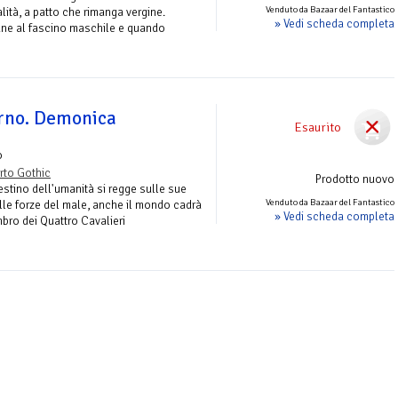
Venduto da Bazaar del Fantastico
ità, a patto che rimanga vergine.
» Vedi scheda completa
une al fascino maschile e quando
erno. Demonica
Esaurito
o
rto Gothic
Prodotto nuovo
destino dell'umanità si regge sulle sue
Venduto da Bazaar del Fantastico
lle forze del male, anche il mondo cadrà
» Vedi scheda completa
ro dei Quattro Cavalieri