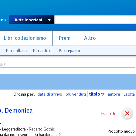
rca
Libri collezionismo
Premi
Altro
Per collana
Per autore
Per reparto
IONE
Ordina per:
data di arrivo
più venduti
titolo
autore
uscita
a. Demonica
Esaurito
o
- Leggereditore -
Reparto Gothic
Prodotto nuovo
a dai molti segreti. Da bambina le è