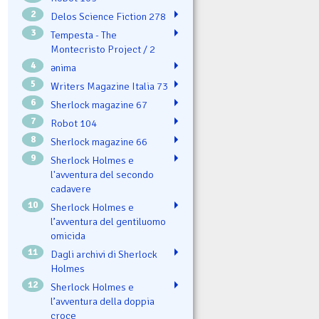
2
Delos Science Fiction 278
3
Tempesta - The
Montecristo Project / 2
4
ənima
5
Writers Magazine Italia 73
6
Sherlock magazine 67
7
Robot 104
8
Sherlock magazine 66
9
Sherlock Holmes e
l'avventura del secondo
cadavere
10
Sherlock Holmes e
l’avventura del gentiluomo
omicida
11
Dagli archivi di Sherlock
Holmes
12
Sherlock Holmes e
l’avventura della doppia
croce