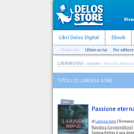
Rice
Libri Delos Digital
Ebook
Sfoglia per
Ultimi arrivi
Per editore
LIBRINUOVI
>
AUTORI
> TITOLI DI LARISSA 
TITOLI DI LARISSA IONE
LIBRI
Passione etern
di
Larissa Ione
| Romanz
Narrativa (Leggereditore)
Serena Kelley è una donn