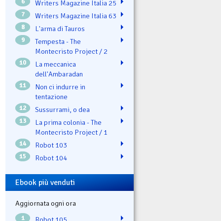
6
Writers Magazine Italia 25
7
Writers Magazine Italia 63
8
L'arma di Tauros
9
Tempesta - The
Montecristo Project / 2
10
La meccanica
dell'Ambaradan
11
Non ci indurre in
tentazione
12
Sussurrami, o dea
13
La prima colonia - The
Montecristo Project / 1
14
Robot 103
15
Robot 104
Ebook più venduti
Aggiornata ogni ora
1
Robot 105