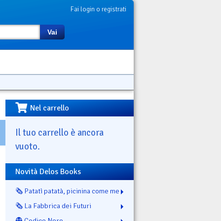
Fai login o registrati
Vai
Nel carrello
Il tuo carrello è ancora
vuoto.
Novità Delos Books
🗞️ Patatì patatà, picinina come me
🗞️ La Fabbrica dei Futuri
👻 Codice Nero