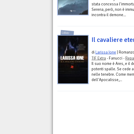
stata concessa l'immortal
Serena, però, non è imm
incontra il demone...
LIBRI
Il cavaliere et
di
Larissa Ione
| Romanz
TIF Extra
- Fanucci -
Repa
Il suo nome è Ares, e il 
potenti spalle. Se cede a
nelle tenebre. Come memb
dell'Apocalisse,...