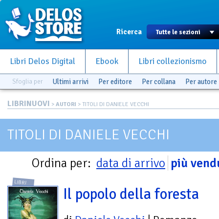
Ricerca
Libri Delos Digital
Ebook
Libri collezionismo
Sfoglia per
Ultimi arrivi
Per editore
Per collana
Per autore
LIBRINUOVI
>
AUTORI
> TITOLI DI DANIELE VECCHI
TITOLI DI DANIELE VECCHI
Ordina per:
data di arrivo
più vend
LIBRI
Il popolo della foresta