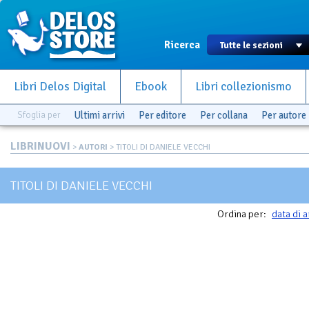
Ricerca
Libri Delos Digital
Ebook
Libri collezionismo
Sfoglia per
Ultimi arrivi
Per editore
Per collana
Per autore
LIBRINUOVI
>
AUTORI
> TITOLI DI DANIELE VECCHI
TITOLI DI DANIELE VECCHI
Ordina per:
data di a