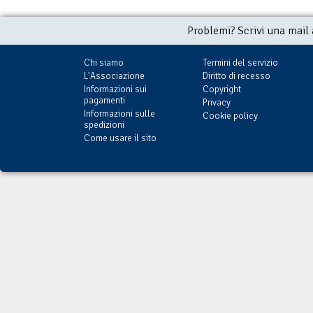
Problemi? Scrivi una mail
Chi siamo
Termini del servizio
L'Associazione
Diritto di recesso
Informazioni sui
Copyright
pagamenti
Privacy
Informazioni sulle
Cookie policy
spedizioni
Come usare il sito