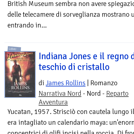
British Museum sembra non avere spiegazi
delle telecamere di sorveglianza mostrano u
entrando in...
LIBRI
Indiana Jones e il regno 
teschio di cristallo
di
James Rollins
| Romanzo
Narrativa Nord
- Nord -
Reparto
Avventura
Yucatan, 1957. Strisciò con cautela lungo i
era intagliato un calendario maya: un'enor
concentrici di glifi incisi nella roccia. Di fro