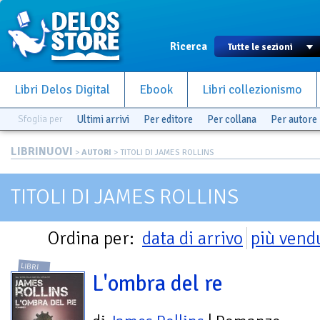
Ricerca
Libri Delos Digital
Ebook
Libri collezionismo
Sfoglia per
Ultimi arrivi
Per editore
Per collana
Per autore
LIBRINUOVI
>
AUTORI
> TITOLI DI JAMES ROLLINS
TITOLI DI JAMES ROLLINS
Ordina per:
data di arrivo
più vend
LIBRI
L'ombra del re