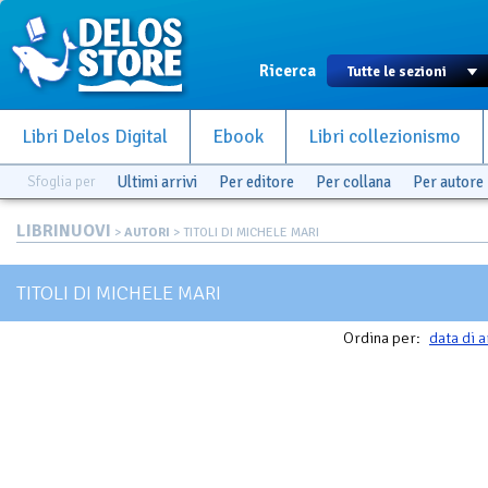
Ricerca
Libri Delos Digital
Ebook
Libri collezionismo
Sfoglia per
Ultimi arrivi
Per editore
Per collana
Per autore
LIBRINUOVI
>
AUTORI
> TITOLI DI MICHELE MARI
TITOLI DI MICHELE MARI
Ordina per:
data di a