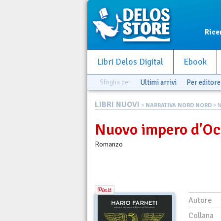
Rice
Libri Delos Digital
Ebook
Sfoglia per
Ultimi arrivi
Per editore
LIBRI NUOVI
>
NARRATIVA NORD NORD
> 
Nuovo impero d'Oc
Romanzo
Autore
Collana