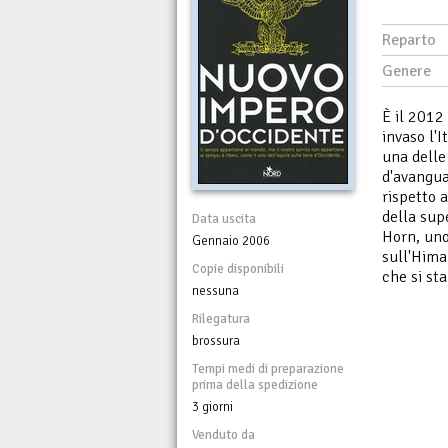
Reparto
Genere
È il 2012
invaso l'I
una delle
d'avangua
rispetto a
della sup
Data uscita
Horn, uno
Gennaio 2006
sull'Hima
Copie disponibili
che si st
nessuna
Rilegatura
brossura
Tempi medi di preparazione
prima della spedizione
3 giorni
Venduto da