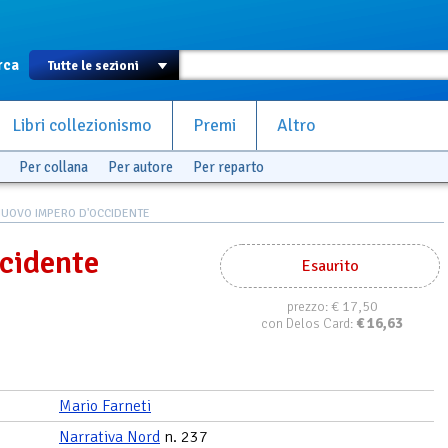
rca
Libri collezionismo
Premi
Altro
Per collana
Per autore
Per reparto
NUOVO IMPERO D'OCCIDENTE
cidente
Esaurito
€ 17,50
prezzo:
€
16,63
con Delos Card:
Mario Farneti
Narrativa Nord
n. 237