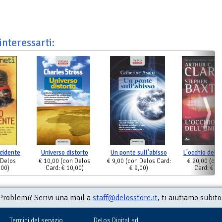
interessarti:
ccidente
Universo distorto
Un ponte sull'abisso
L'occhio dell'
 Delos
€ 10,00
(con Delos
€ 9,00
(con Delos Card:
€ 20,00
(con
,00)
Card: € 10,00)
€ 9,00)
Card: € 20
Problemi? Scrivi una mail a
staff@delosstore.it
, ti aiutiamo subito
Termini del servizio
Delos Digital srl