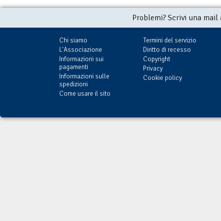
Problemi? Scrivi una mail
Chi siamo
Termini del servizio
L'Associazione
Diritto di recesso
Informazioni sui
Copyright
pagamenti
Privacy
Informazioni sulle
Cookie policy
spedizioni
Come usare il sito