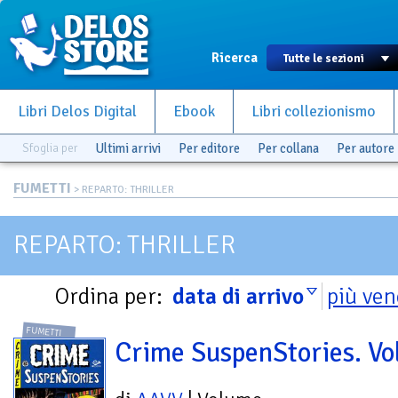
Ricerca
Libri Delos Digital
Ebook
Libri collezionismo
Sfoglia per
Ultimi arrivi
Per editore
Per collana
Per autore
FUMETTI
> REPARTO: THRILLER
REPARTO: THRILLER
Ordina per:
data di arrivo
più ven
FUMETTI
Crime SuspenStories. Vol