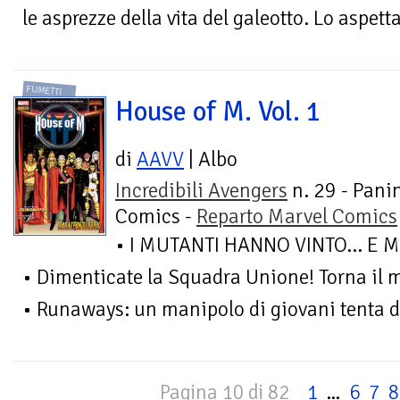
le asprezze della vita del galeotto. Lo aspet
FUMETTI
House of M. Vol. 1
di
AAVV
| Albo
Incredibili Avengers
n. 29 - Pani
Comics -
Reparto Marvel Comics
• I MUTANTI HANNO VINTO… E M
• Dimenticate la Squadra Unione! Torna il 
• Runaways: un manipolo di giovani tenta di r
Pagina 10 di 82
1
...
6
7
8