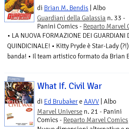
di
Brian M. Bendis
| Albo
Guardiani della Galassia
n. 33 -
Panini Comics -
Reparto Marvel
• LA NUOVA FORMAZIONE DEI GUARDIANI 
QUINDICINALE! • Kitty Pryde è Star-Lady (?!)
banda! • Il team artistico formato da Brian B
FUMETTI
What If. Civil War
di
Ed Brubaker
e
AAVV
| Albo
Marvel Universe
n. 21 - Panini
Comics -
Reparto Marvel Comics