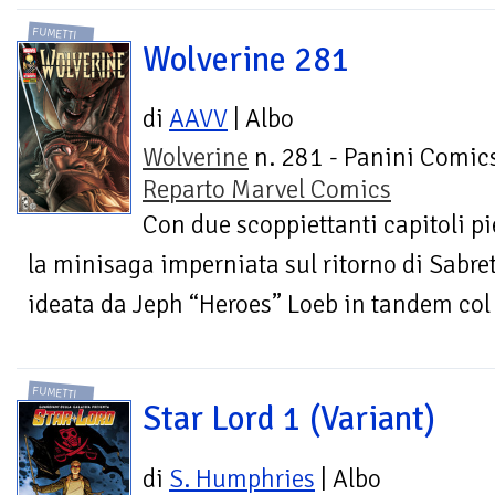
FUMETTI
Wolverine 281
di
AAVV
| Albo
Wolverine
n. 281 - Panini Comics
Reparto Marvel Comics
Con due scoppiettanti capitoli pi
la minisaga imperniata sul ritorno di Sabre
ideata da Jeph “Heroes” Loeb in tandem col n
FUMETTI
Star Lord 1 (Variant)
di
S. Humphries
| Albo