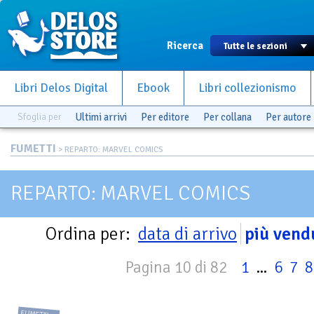
Ricerca
Libri Delos Digital
Ebook
Libri collezionismo
Sfoglia per
Ultimi arrivi
Per editore
Per collana
Per autore
FUMETTI
> REPARTO: MARVEL COMICS
REPARTO: MARVEL COMICS
Ordina per:
data di arrivo
più vend
Pagina 10 di 82
1
...
6
7
8