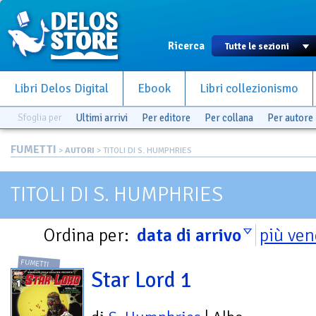
Ricerca
Libri Delos Digital
Ebook
Libri collezionismo
Sfoglia per
Ultimi arrivi
Per editore
Per collana
Per autore
FUMETTI
>
AUTORI
> TITOLI DI S. HUMPHRIES
TITOLI DI S. HUMPHRIES
Ordina per:
data di arrivo
più ven
FUMETTI
Star Lord 1